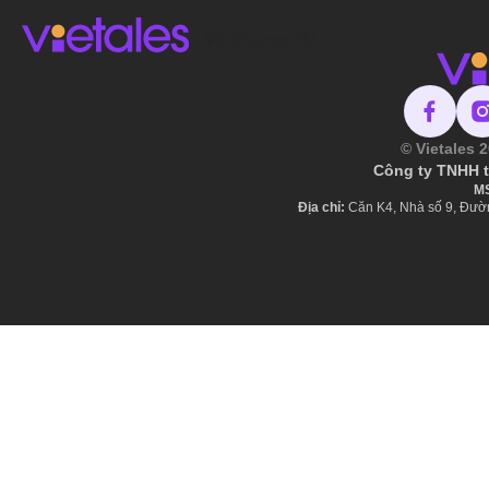
Về Chúng Tôi
© Vietales 
Công ty TNHH tr
M
Địa chỉ:
Căn K4, Nhà số 9, Đườ