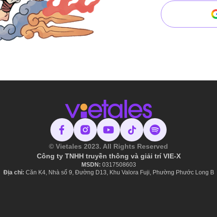
© Vietales 2023. All Rights Reserved
Công ty TNHH truyền thông và giải trí VIE-X
MSDN:
​ 0317508603
Địa chỉ:
Căn K4, Nhà số 9, Đường D13, Khu Valora Fuji, Phường Phước Long B