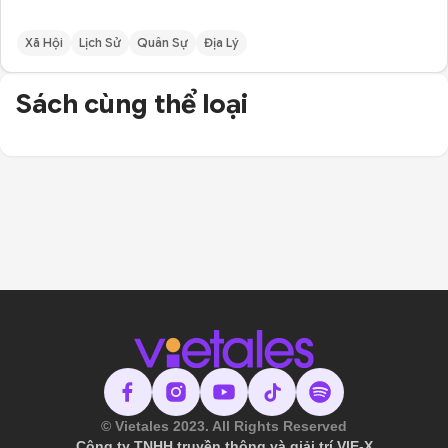
Xã Hội
Lịch Sử
Quân Sự
Địa Lý
Sách cùng thể loại
© Vietales 2023. All Rights Reserved
Công ty TNHH truyền thông và giải trí VIE-X