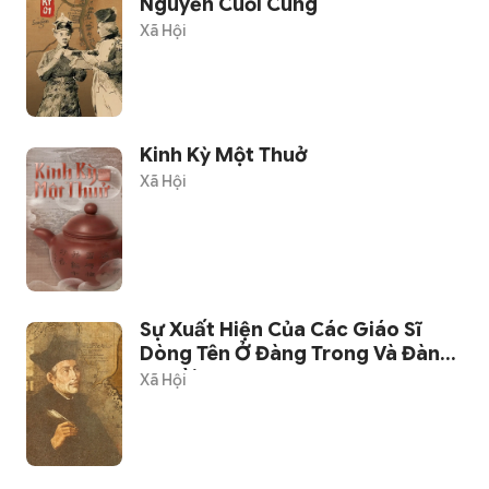
Nguyễn Cuối Cùng
Xã Hội
Kinh Kỳ Một Thuở
Xã Hội
Sự Xuất Hiện Của Các Giáo Sĩ
Dòng Tên Ở Đàng Trong Và Đàng
Ngoài
Xã Hội