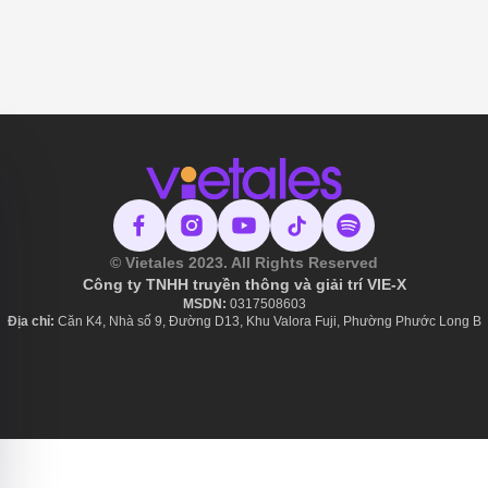
© Vietales 2023. All Rights Reserved
Công ty TNHH truyền thông và giải trí VIE-X
MSDN:
​ 0317508603
Địa chỉ:
Căn K4, Nhà số 9, Đường D13, Khu Valora Fuji, Phường Phước Long B