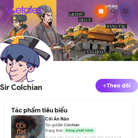
Theo dõi
Sir Colchian
Tác phẩm tiêu biểu
Cõi Ăn Năn
Tác giả:
Sir Colchian
Trạng thái:
Đang phát hành
Vì quá đau buồn sau cái chết đột ngột của