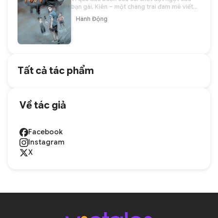
bạn gái, Kiên – một chàng trai đam mê viết
lách, có khả năng liên tưởng cực kỳ nhạy bén
Hành Động
– đã lựa chọn tự kết liễu bản thân. Linh hồn
Kiên sau đó được đưa đến một thế giới kỳ lạ.
Ở đó, anh chàng gặp rất nhiều người có
chung số phận, và đột nhiên khám phá ra bản
thân có siêu năng lực biến người khác thành
các nhân vật giả tưởng do chính mình tạo ra.
Tất cả tác phẩm
Thế giới mà Kiên được đưa tới là nơi các thế
lực ma quỷ có thể tự do ra vào. Kiên và các
bạn đồng hành phải liên tục chiến đấu, đồng
thời tìm đường quay lại nhân gian, để được an
toàn khỏi sự bức hại của các thế lực tà
Về tác giả
ác.&nbsp;&nbsp;
Facebook
Instagram
X