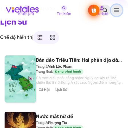
Trang Chủ
›
Thể Loại
›
Lịch Sử
Khám phá
Tìm kiếm
Cá nhân
Lịch Sử
Chế độ hiển thị
Bán đảo Triều Tiên: Hai phản địa đàng
Tác giả:
Vĩnh Lộc Phạm
Trạng thái:
Đang phát hành
Có một điều phải công nhận: Nguy cơ xảy ra Thế
chiến thứ Ba ở Đông Á rất cao. Ngoài điểm nóng tại
eo biển Đài Loan, chúng ta thấy bán đảo Triều Tiên
Xã Hội
Lịch Sử
cũng hệt như một thùng thuốc súng, sẵn sàng nổ
tung nếu một mồi lửa châm vào.
Nước mắt nữ đế
Tác giả:
Phượng Tía
Trạng thái:
Đang phát hành