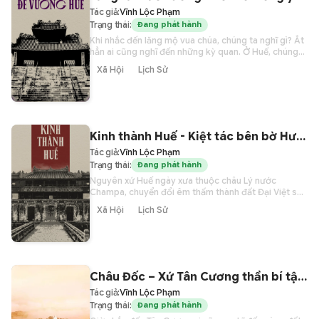
Tác giả:
Vĩnh Lộc Phạm
Trạng thái:
Đang phát hành
Khi nhắc đến lăng mộ vua chúa, chúng ta nghĩ gì? Ắt
hẳn ai cũng nghĩ đến những kỳ quan. Ở Huế, chúng
ta cũng có những lăng mộ như vậy.
Xã Hội
Lịch Sử
Kinh thành Huế - Kiệt tác bên bờ Hương Giang
Tác giả:
Vĩnh Lộc Phạm
Trạng thái:
Đang phát hành
Nguyên xứ Huế ngày xưa thuộc châu Lý nước
Champa, chuyển đổi êm thấm thành đất Đại Việt sau
một cuộc hôn nhân độc nhất vô nhị. Nói êm thấm thì
Xã Hội
Lịch Sử
cũng không hẳn êm thấm, kể từ giai đoạn đó, xứ
Huế dường như mang một lời nguyền đẫm máu. Là
vùng đất nằm giữa Đại Việt và Champa, sau đó lại là
Đàng Trong và Đàng Ngoài, nơi này chứng kiến hàng
loạt những cuộc giao tranh đẫm máu. Khắc nghiệt
cả về địa thế lẫn khí hậu nên xứ Huế mang vẻ gì đó u
Châu Đốc – Xứ Tân Cương thần bí tận cùng nước Việt
buồn đậm màu sắc tâm linh.
Tác giả:
Vĩnh Lộc Phạm
Trạng thái:
Đang phát hành