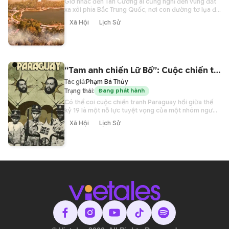
Giờ nhắc đến Tân Cương ai cũng nghĩ đến vùng đất
xa xôi phía Bắc Trung Quốc, nơi con đường tơ lụa đi
ngang, nơi có tộc người Duy Ngô Nhĩ đẹp như tiên
Xã Hội
Lịch Sử
nga giáng trần, quê hương của Địch Lệ Nhiệt Ba, Cổ
Lực Na Trát,… Kỳ thực, Việt Nam mình cũng có Tân
Cương nằm ở xa xôi tận cùng phương Nam.
“Tam anh chiến Lữ Bố”: Cuộc chiến tiêu diệt 90% nam giới của một nước châu Mỹ
Tác giả:
Phạm Bá Thủy
Trạng thái:
Đang phát hành
Có thể coi cuộc chiến tranh Paraguay hồi giữa thế
kỷ 19 là một nỗ lực tuyệt vọng của một nhóm người
nhỏ bé để bảo vệ quyền lợi của mình, nhưng đã
Xã Hội
Lịch Sử
khiến khoảng một nửa dân số quốc gia phải bỏ
mạng. Cuộc chiến này đã cướp đi sinh mạng 90%
nam giới của đất nước. Ở giai đoạn cuối, ngay cả
những đứa trẻ 13 tuổi cũng bị bắt phải cầm vũ khí,
chiến đấu bên cạnh những người già và người
khuyết tật không có chân tay. Cuộc chiến của đất
nước Paraguay nhỏ bé ở Nam Mỹ chống lại ba nước
láng giềng cùng lúc, đã được ghi vào Sách kỷ lục
Guinness như một trong những cuộc xung đột đẫm
máu nhất trong lịch sử.