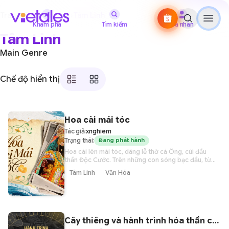
Trang Chủ
›
Thể Loại
›
Tâm Linh
Khám phá
Tìm kiếm
Cá nhân
Tâm Linh
Main Genre
Chế độ hiển thị
Hoa cài mái tóc
Tác giả:
xnghiem
Trạng thái:
Đang phát hành
Hoa cài lên mái tóc, dâng lễ thờ cá Ông, cúi đầu
thần Độc Cước. Trên những con sóng bạc đầu, từ
Bắc vào Nam, hình ảnh những vị thần biển luôn hiện
Tâm Linh
Văn Hóa
hữu trong tâm thức người dân Việt. Họ là những
người cha, người mẹ hiền hậu, dang rộng vòng tay
bảo vệ những ngư dân dũng cảm ra khơi, đối mặt
với sóng gió.
Cây thiêng và hành trình hóa thần của cây