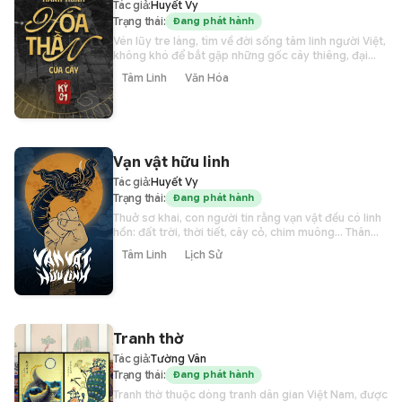
Tác giả:
Huyết Vy
Trạng thái:
Đang phát hành
Vén lũy tre làng, tìm về đời sống tâm linh người Việt,
không khó để bắt gặp những gốc cây thiêng, đại
thụ chất đầy hương hỏa, chứa đựng hằng hà truyền
Tâm Linh
Văn Hóa
thuyết quỷ thần.
Vạn vật hữu linh
Tác giả:
Huyết Vy
Trạng thái:
Đang phát hành
Thuở sơ khai, con người tin rằng vạn vật đều có linh
hồn: đất trời, thời tiết, cây cỏ, chim muông… Thân
xác hữu hình chỉ là vỏ đựng, linh hồn vô hình mới bất
Tâm Linh
Lịch Sử
diệt vĩnh sinh. Vạn vật hữu linh, phải chăng là bằng
cớ về những gì tổ tiên từng nhận biết mà con người
hiện đại không còn khả năng cảm thức. Hay đó là
một tấm gương phản ảnh tâm thức nhân loại, khi
Thần học cũng là Nhân học?
Tranh thờ
Tác giả:
Tường Vân
Trạng thái:
Đang phát hành
Tranh thờ thuộc dòng tranh dân gian Việt Nam, được