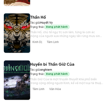
Nguyên. Cốt truyện vốn kỳ bí với nhiều chi tiết lạ
lùng khó hiểu, nhưng dưới góc độ nghiên cứu nhân
văn, ý nghĩa thực sự của truyện sẽ mở ra cho người
đọc một cái nhìn khác về sinh hoạt tinh thần của
người Việt xưa.
Thần Hổ
Tác giả:
Huyết Vy
Trạng thái:
Đang phát hành
Thần Hổ, chủ tể ngự trị sơn lâm, từng là cơn ác
mộng của người xưa những ngày lấn rừng mưu sinh,
mở mang bờ cõi. Ngày nay, dù hổ không còn là mối
Kinh Dị
Tâm Linh
nguy hại trong tự nhiên nhưng nỗi ám ảnh hổ khiến
nó vẫn còn giữ nhiều dấu ấn thần thiêng, trở thành
một “hung thần ác sát” trong tâm thức người Việt.
Huyền bí Thần Giữ Của
Tác giả:
xnghiem
Trạng thái:
Đang phát hành
Thần Giữ Của là một truyền thuyết khá phổ biến
trong cộng đồng người Kinh, kể về một loại tà thuật
thường được các Hoa kiều sử dụng để bảo vệ kho
Tâm Linh
Văn Hóa
báu của mình. Không rõ truyền thuyết này có nguồn
gốc từ khi nào, nhưng văn bản xưa nhất mà người ta
có thể đã đọc được là quyển Sơn cư tạp thuật của
Đan Sơn, được viết vào nửa đầu thế kỷ 18.