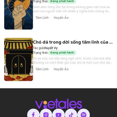
Trạng thái:
Đang phát hành
Hình xăm từng tồn tại trong không gian văn hóa xa
xưa của người Việt với nhiều ý nghĩa hơn chúng ta
tưởng. Người Việt thời cổ đến tận thời Lý – Trần, giữ
Tâm Linh
Huyền Ảo
gìn tập tục xăm mình hình Rồng “giống Long Quân”,
như một biểu trưng cho nền văn hóa Tiên – Rồng
hùng tráng.
Chó đá trong đời sống tâm linh của người Việt
Tác giả:
Huyết Vy
Trạng thái:
Đang phát hành
Từ xa xưa, nơi đầu làng ngõ xóm, trước cửa nhà dân
thường có một thần giữ cửa. Đó là một con chó đá
được đục đẽo sinh động và ưa nhìn. Con chó từ nhà
Tâm Linh
Huyền Ảo
trời, nó trông nhà coi xóm và mang lại thịnh vượng
cùng yên ổn cho thế gian. Thế sự đổi dời, chó đá vẫn
sống qua nhiều kiếp người, chứng kiến một đời dâu
bể bao lớp người Việt.