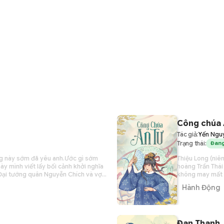
Công chúa 
Tác giả:
Yến Ngu
Trạng thái:
Đang
g này sớm đã yêu anh.Ước gì sớm
Thiệu Long (niê
ày mình viết lấy bối cảnh khởi nghĩa
hoàng Trần Thái
 Đại tướng quân Nguyễn Chích và vợ
không may mất n
Bành vốn là phận nữ, nhưng rất thích
thương của cha,
Hành Động
ĩa chống quân xâm lược. Vậy là bà
nàng là An, lấy 
 của tướng Nguyễn Chích đóng ở núi
cô gái tư thái 
y, câu chuyện tình yêu của ông bà
gái dịu dàng thù
các bậc làm cha
Đan Thanh