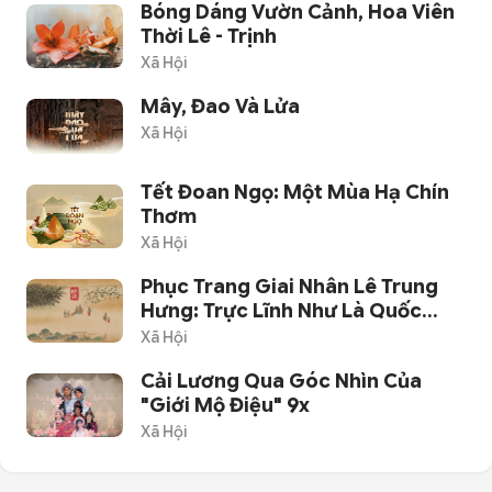
Bóng Dáng Vườn Cảnh, Hoa Viên
Thời Lê - Trịnh
Xã Hội
Mây, Đao Và Lửa
Xã Hội
Tết Đoan Ngọ: Một Mùa Hạ Chín
Thơm
Xã Hội
Phục Trang Giai Nhân Lê Trung
Hưng: Trực Lĩnh Như Là Quốc
Phục
Xã Hội
Cải Lương Qua Góc Nhìn Của
"giới Mộ Điệu" 9x
Xã Hội