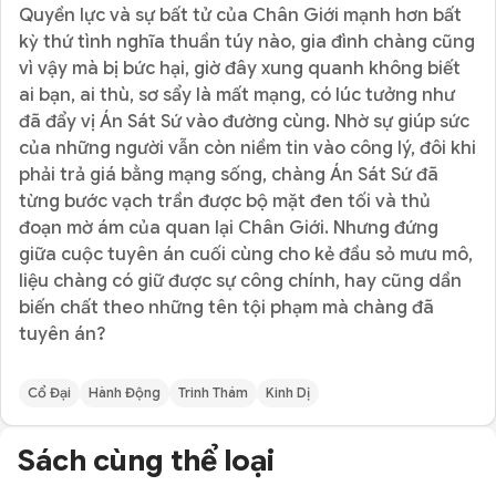
Quyền lực và sự bất tử của Chân Giới mạnh hơn bất
kỳ thứ tình nghĩa thuần túy nào, gia đình chàng cũng
vì vậy mà bị bức hại, giờ đây xung quanh không biết
ai bạn, ai thù, sơ sẩy là mất mạng, có lúc tưởng như
đã đẩy vị Án Sát Sứ vào đường cùng. Nhờ sự giúp sức
của những người vẫn còn niềm tin vào công lý, đôi khi
phải trả giá bằng mạng sống, chàng Án Sát Sứ đã
từng bước vạch trần được bộ mặt đen tối và thủ
đoạn mờ ám của quan lại Chân Giới. Nhưng đứng
giữa cuộc tuyên án cuối cùng cho kẻ đầu sỏ mưu mô,
liệu chàng có giữ được sự công chính, hay cũng dần
biến chất theo những tên tội phạm mà chàng đã
tuyên án?
Cổ Đại
Hành Động
Trinh Thám
Kinh Dị
Sách cùng thể loại