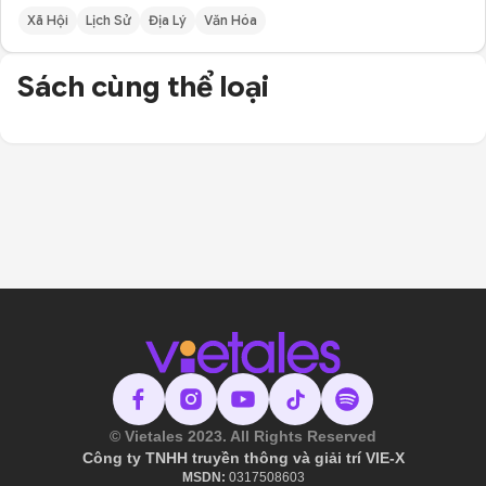
Xã Hội
Lịch Sử
Địa Lý
Văn Hóa
Sách cùng thể loại
© Vietales 2023. All Rights Reserved
Công ty TNHH truyền thông và giải trí VIE-X
MSDN:
​ 0317508603