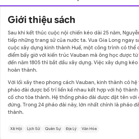
Giới thiệu sách
Sau khi kết thúc cuộc nội chiến kéo dài 25 năm, Nguyễn
tiếp những trang sử của nước ta. Vua Gia Long ngay s
cuộc xây dựng kinh thành Huế, một công trình có thể co
điểm bấy giờ với kiến trúc Vauban mà ông học được từ
đến năm 1805 thì bắt đầu xây dựng. Việc xây dựng kéo 
hoàn thành.
Với lối xây theo phong cách Vauban, kinh thành có hệ
pháo đài được bố trí liền kề nhau kết hợp với hộ thàn
cố cho tòa thành. Hệ thống pháo đài được đặt tên vớ
đứng. Trong 24 pháo đài này, lớn nhất chính là pháo đ
thành.
Xã Hội
Lịch Sử
Quân Sự
Địa Lý
Văn Hóa