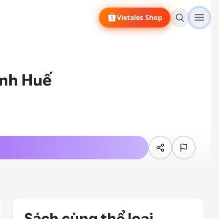
Vietales Shop
ành Huế