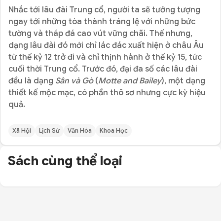
Nhắc tới lâu đài Trung cổ, người ta sẽ tưởng tượng
ngay tới những tòa thành tráng lệ với những bức
tường và tháp đá cao vút vững chãi. Thế nhưng,
dạng lâu đài đó mới chỉ lác đác xuất hiện ở châu Âu
từ thế kỷ 12 trở đi và chỉ thịnh hành ở thế kỷ 15, tức
cuối thời Trung cổ. Trước đó, đại đa số các lâu đài
đều là dạng
Sân và Gò
(
Motte and Bailey
), một dạng
thiết kế mộc mạc, có phần thô sơ nhưng cực kỳ hiệu
quả.
Xã Hội
Lịch Sử
Văn Hóa
Khoa Học
Sách cùng thể loại