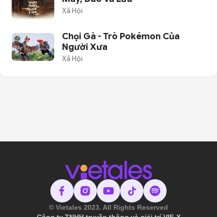
Xã Hội
Chọi Gà - Trò Pokémon Của
Người Xưa
Xã Hội
© Vietales 2023. All Rights Reserved