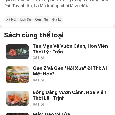
Phi. Tuy nhiên, La Mã không phải là vô đối.
Xã Hội
Lịch Sử
Quân Sự
Địa Lý
Sách cùng thể loại
Tản Mạn Về Vườn Cảnh, Hoa Viên
Thời Lý - Trần
Xã Hội
Gen Z Và Gen "hồi Xưa" Đi Thi: Ai
Mệt Hơn?
Xã Hội
Bóng Dáng Vườn Cảnh, Hoa Viên
Thời Lê - Trịnh
Xã Hội
Mây, Đao Và Lửa