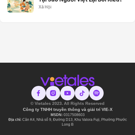
Xã Hội
© Vietales 2023. All Rights Reserved
Công ty TNHH truyền thông và giải trí VIE-X
MSDN:
​ 0317508603
Địa chỉ:
Căn K4, Nhà số 9, Đường D13, Khu Valora Fuji, Phường Phước
Long B