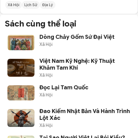
Xã Hội
Lịch Sử
Địa Lý
Sách cùng thể loại
Dòng Chảy Gốm Sứ Đại Việt
Xã Hội
Việt Nam Kỹ Nghệ: Kỹ Thuật
Khảm Tam Khí
Xã Hội
Đọc Lại Tam Quốc
Xã Hội
Đao Kiếm Nhật Bản Và Hành Trình
Lột Xác
Xã Hội
Tại Sao Người Việt Lại Bói Kiều?