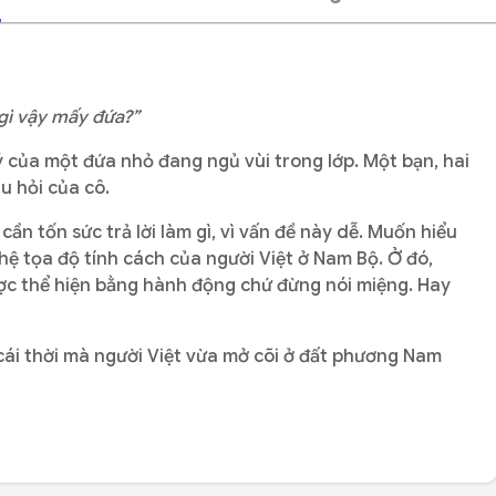
 gì vậy mấy đứa?”
 ý của một đứa nhỏ đang ngủ vùi trong lớp. Một bạn, hai
âu hỏi của cô.
ần tốn sức trả lời làm gì, vì vấn đề này dễ. Muốn hiểu
ệ tọa độ tính cách của người Việt ở Nam Bộ. Ở đó,
được thể hiện bằng hành động chứ đừng nói miệng. Hay
 cái thời mà người Việt vừa mở cõi ở đất phương Nam