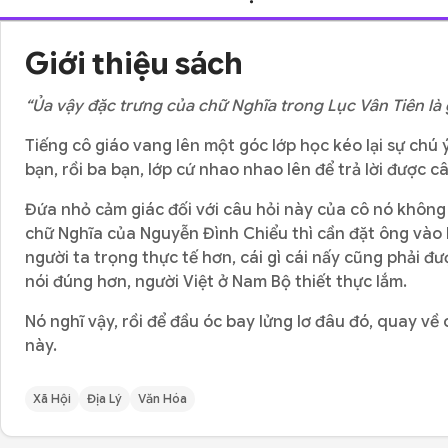
Giới thiệu sách
“Ủa vậy đặc trưng của chữ Nghĩa trong Lục Vân Tiên là
Tiếng cô giáo vang lên một góc lớp học kéo lại sự chú
bạn, rồi ba bạn, lớp cứ nhao nhao lên để trả lời được c
Đứa nhỏ cảm giác đối với câu hỏi này của cô nó không c
chữ Nghĩa của Nguyễn Đình Chiểu thì cần đặt ông vào h
người ta trọng thực tế hơn, cái gì cái nấy cũng phải 
nói đúng hơn, người Việt ở Nam Bộ thiết thực lắm.
Nó nghĩ vậy, rồi để đầu óc bay lửng lơ đâu đó, quay về
này.
Xã Hội
Địa Lý
Văn Hóa