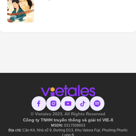
© Vietales 2023. All Rights Reserved
Công ty TNHH truyền thông và giải trí VIE-X
MSDN:
​ 0317508603
Địa chỉ:
Căn K4, Nhà số 9, Đường D13, Khu Valora Fuji, Phường Phước
Long B