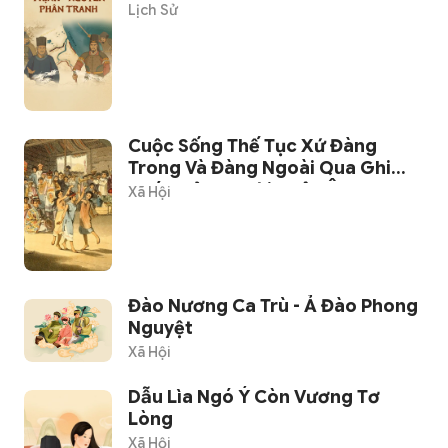
Lịch Sử
Cuộc Sống Thế Tục Xứ Đàng
Trong Và Đàng Ngoài Qua Ghi
Chép Của Người Châu Âu
Xã Hội
Đào Nương Ca Trù - Ả Đào Phong
Nguyệt
Xã Hội
Dẫu Lìa Ngó Ý Còn Vương Tơ
Lòng
Xã Hội