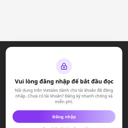
Vui lòng đăng nhập để bắt đầu đọc
© Vietales 2023. All Rights Reserved
Công ty TNHH truyền thông và giải trí VIE-X
Nội dung trên Vietales dành cho tài khoản đã đăng
MSDN:
​ 0317508603
nhập. Chưa có tài khoản? Đăng ký nhanh chóng và
Địa chỉ:
Căn K4, Nhà số 9, Đường D13, Khu Valora Fuji, Phường Phước
Long B
miễn phí.
Đăng nhập