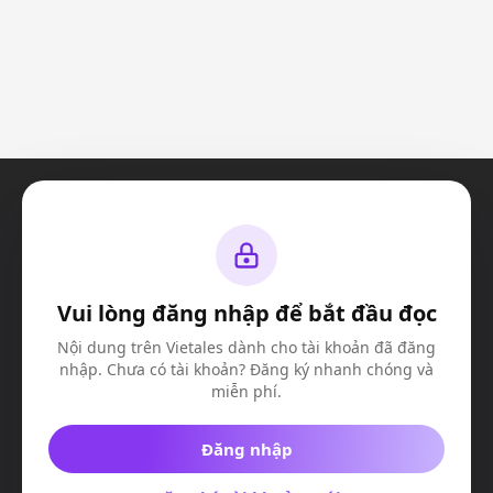
Vui lòng đăng nhập để bắt đầu đọc
© Vietales 2023. All Rights Reserved
Công ty TNHH truyền thông và giải trí VIE-X
Nội dung trên Vietales dành cho tài khoản đã đăng
MSDN:
​ 0317508603
nhập. Chưa có tài khoản? Đăng ký nhanh chóng và
Địa chỉ:
Căn K4, Nhà số 9, Đường D13, Khu Valora Fuji, Phường Phước
Long B
miễn phí.
Đăng nhập