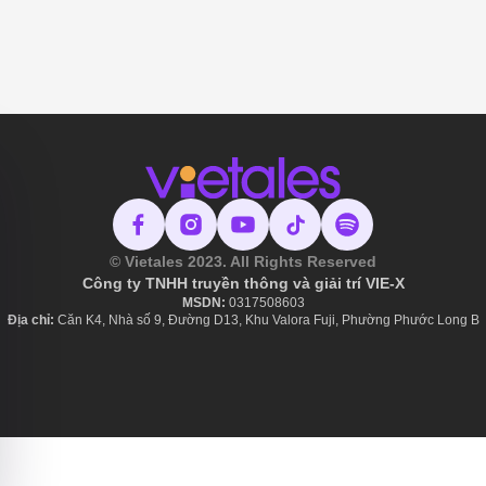
© Vietales 2023. All Rights Reserved
Công ty TNHH truyền thông và giải trí VIE-X
MSDN:
​ 0317508603
Địa chỉ:
Căn K4, Nhà số 9, Đường D13, Khu Valora Fuji, Phường Phước Long B