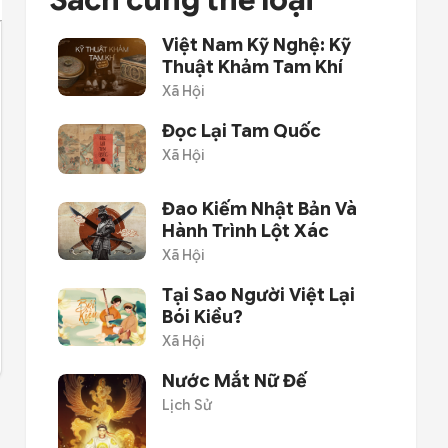
Sách cùng thể loại
Việt Nam Kỹ Nghệ: Kỹ
Thuật Khảm Tam Khí
Xã Hội
Đọc Lại Tam Quốc
Xã Hội
Đao Kiếm Nhật Bản Và
Hành Trình Lột Xác
Xã Hội
Tại Sao Người Việt Lại
Bói Kiều?
Xã Hội
Nước Mắt Nữ Đế
Lịch Sử