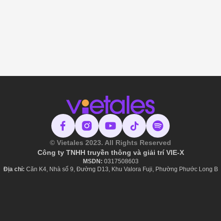
© Vietales 2023. All Rights Reserved
Công ty TNHH truyền thông và giải trí VIE-X
MSDN:
​ 0317508603
Địa chỉ:
Căn K4, Nhà số 9, Đường D13, Khu Valora Fuji, Phường Phước Long B