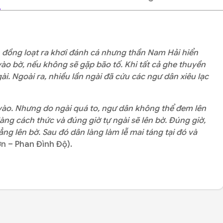
 đồng loạt ra khơi đánh cá nhưng thần Nam Hải hiển
vào bờ, nếu không sẽ gặp bão tố. Khi tất cả ghe thuyền
gài. Ngoài ra, nhiều lần ngài đã cứu các ngư dân xiêu lạc
vào. Nhưng do ngài quá to, ngư dân không thể đem lên
ng cách thức và đúng giờ tự ngài sẽ lên bờ. Đúng giờ,
ng lên bờ. Sau đó dân làng làm lễ mai táng tại đó và
ơn – Phan Đình Độ).