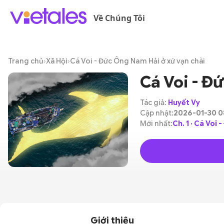
Về Chúng Tôi
Trang chủ
›
Xã Hội
›
Cá Voi - Đức Ông Nam Hải ở xứ vạn chài
Cá Voi - Đ
Tác giả:
Huyết Vy
Cập nhật:
2026-01-30 08
Mới nhất:
Ch. 1 · Cá Voi
Giới thiệu