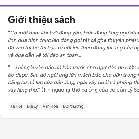
Giới thiệu sách
“
Có một năm khi trời đang yên, biển đang lặng ngư dân
linh qua hình thức lên đồng gọi tất cả ghe thuyền phải 
đã vào tới bờ thì bão tố nổi lên theo đúng lời ứng của n
và đưa dẫn về tới đảo an toàn…
”
“
… khi ngài vào đảo đã báo trước cho ngư dân để rước 
bờ được. Sau đó ngài ứng lên mách bảo cho dân trong là
bằng sự nỗ lực của dân làng, ngài vẫy đuôi và phóng thẳ
xây lăng thờ.
” (Tín ngưỡng thờ cá ông của cư dân Lý S
Xã Hội
Địa Lý
Văn Hóa
Đời thường