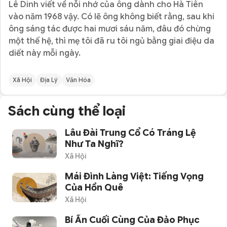
Lê Dinh viết về nỗi nhớ của ông dành cho Hà Tiên
vào năm 1968 vậy. Có lẽ ông không biết rằng, sau khi
ông sáng tác được hai mươi sáu năm, đâu đó chừng
một thế hệ, thì mẹ tôi đã ru tôi ngủ bằng giai điệu da
diết này mỗi ngày.
Xã Hội
Địa Lý
Văn Hóa
Sách cùng thể loại
Lâu Đài Trung Cổ Có Tráng Lệ
Như Ta Nghĩ?
Xã Hội
Mái Đình Làng Việt: Tiếng Vọng
Của Hồn Quê
Xã Hội
Bí Ẩn Cuối Cùng Của Đảo Phục