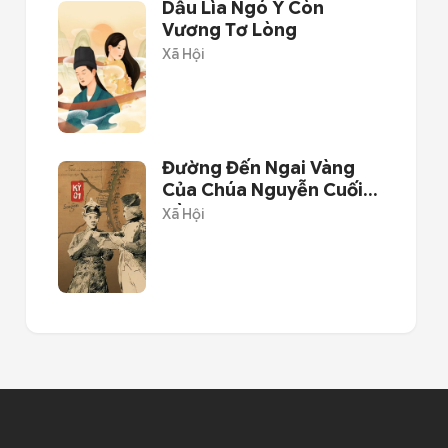
Dẫu Lìa Ngó Ý Còn
Vương Tơ Lòng
Xã Hội
Đường Đến Ngai Vàng
Của Chúa Nguyễn Cuối
Cùng
Xã Hội