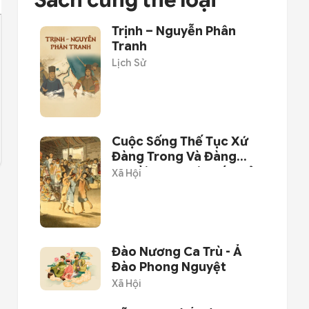
Sách cùng thể loại
Trịnh – Nguyễn Phân
Tranh
Lịch Sử
Cuộc Sống Thế Tục Xứ
Đàng Trong Và Đàng
Ngoài Qua Ghi Chép Của
Xã Hội
Người Châu Âu
Đào Nương Ca Trù - Ả
Đào Phong Nguyệt
Xã Hội