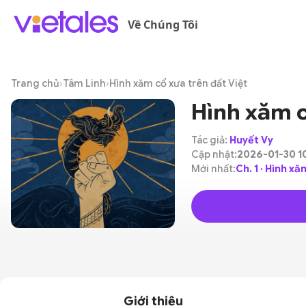
Về Chúng Tôi
Trang chủ
›
Tâm Linh
›
Hình xăm cổ xưa trên đất Việt
Hình xăm c
Tác giả:
Huyết Vy
Cập nhật:
2026-01-30 1
Mới nhất:
Ch. 1 · Hình x
Giới thiệu