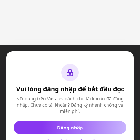
Vui lòng đăng nhập để bắt đầu đọc
© Vietales 2023. All Rights Reserved
Công ty TNHH truyền thông và giải trí VIE-X
Nội dung trên Vietales dành cho tài khoản đã đăng
MSDN:
​ 0317508603
nhập. Chưa có tài khoản? Đăng ký nhanh chóng và
Địa chỉ:
Căn K4, Nhà số 9, Đường D13, Khu Valora Fuji, Phường Phước
Long B
miễn phí.
Đăng nhập