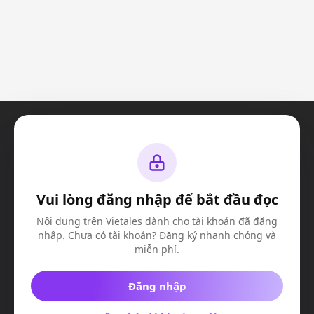
Vui lòng đăng nhập để bắt đầu đọc
© Vietales 2023. All Rights Reserved
Công ty TNHH truyền thông và giải trí VIE-X
Nội dung trên Vietales dành cho tài khoản đã đăng
MSDN:
​ 0317508603
nhập. Chưa có tài khoản? Đăng ký nhanh chóng và
Địa chỉ:
Căn K4, Nhà số 9, Đường D13, Khu Valora Fuji, Phường Phước
Long B
miễn phí.
Đăng nhập