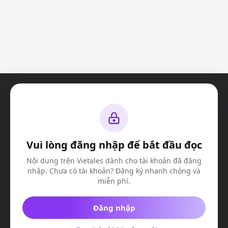
Vui lòng đăng nhập để bắt đầu đọc
© Vietales 2023. All Rights Reserved
Công ty TNHH truyền thông và giải trí VIE-X
Nội dung trên Vietales dành cho tài khoản đã đăng
MSDN:
​ 0317508603
nhập. Chưa có tài khoản? Đăng ký nhanh chóng và
Địa chỉ:
Căn K4, Nhà số 9, Đường D13, Khu Valora Fuji, Phường Phước
Long B
miễn phí.
Đăng nhập