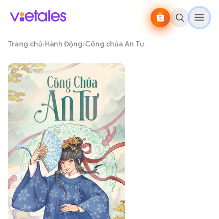
Trang chủ
›
Hành Động
›
Công chúa An Tư