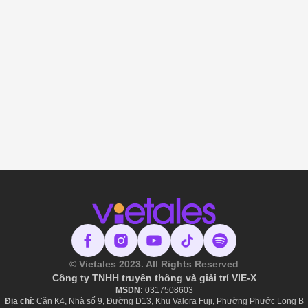
© Vietales 2023. All Rights Reserved
Công ty TNHH truyền thông và giải trí VIE-X
MSDN:
​ 0317508603
Địa chỉ:
Căn K4, Nhà số 9, Đường D13, Khu Valora Fuji, Phường Phước Long B