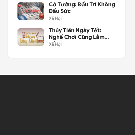
Cờ Tướng: Đấu Trí Không
Đấu Sức
Xã Hội
Thủy Tiên Ngày Tết:
Nghề Chơi Cũng Lắm
Công Phu
Xã Hội