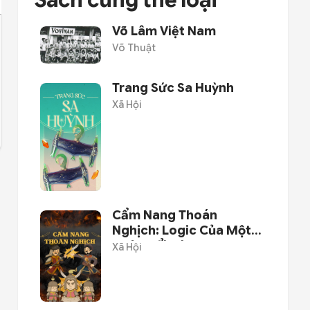
Sách cùng thể loại
Võ Lâm Việt Nam
Võ Thuật
Trang Sức Sa Huỳnh
Xã Hội
Cẩm Nang Thoán
Nghịch: Logic Của Một
Cuộc Nổi Dậy
Xã Hội