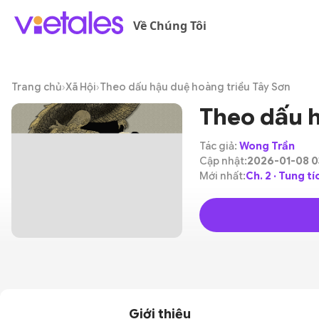
Về Chúng Tôi
Trang chủ
›
Xã Hội
›
Theo dấu hậu duệ hoàng triều Tây Sơn
Theo dấu h
Tác giả:
Wong Trần
Cập nhật:
2026-01-08 0
Mới nhất:
Ch. 2 · Tung t
Giới thiệu